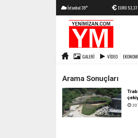
İstanbul
39°
EURO
53,37
GALERI
VIDEO
EKONOM
Arama Sonuçları
Trabz
çeki
20