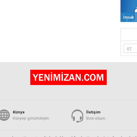
İmsak
Künye
İletişim
Künyeyi görüntüleyin.
Bize ulaşın.