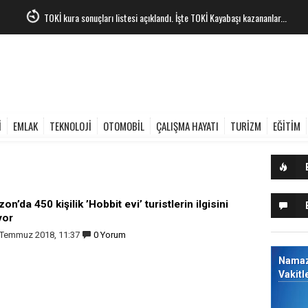
TOKİ kura sonuçları listesi açıklandı. İşte TOKİ Kayabaşı kazananlar...
İ
EMLAK
TEKNOLOJİ
OTOMOBİL
ÇALIŞMA HAYATI
TURİZM
EĞİTİM
on’da 450 kişilik ’Hobbit evi’ turistlerin ilgisini
yor
 Temmuz 2018, 11:37
0 Yorum
Nama
Vakitl