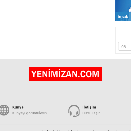
İmsak
Künye
İletişim
Künyeyi görüntüleyin.
Bize ulaşın.