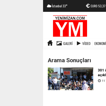
İstanbul
33°
EURO
53,37
GALERI
VIDEO
EKONOM
Arama Sonuçları
301 
açık
11