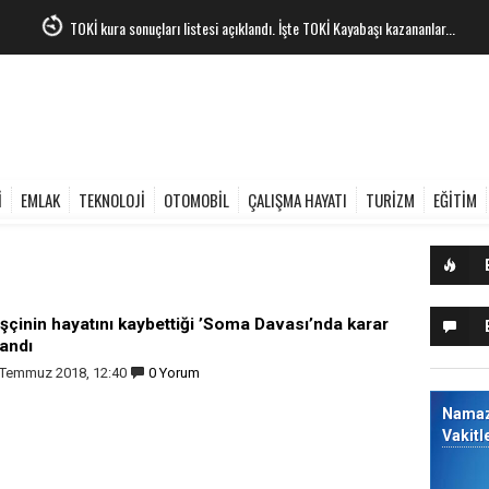
TOKİ kura sonuçları listesi açıklandı. İşte TOKİ Kayabaşı kazananlar...
İ
EMLAK
TEKNOLOJİ
OTOMOBİL
ÇALIŞMA HAYATI
TURİZM
EĞİTİM
işçinin hayatını kaybettiği ’Soma Davası’nda karar
landı
 Temmuz 2018, 12:40
0 Yorum
Nama
Vakitl