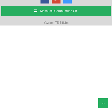
Masaüstü Görünümüne Git
Yazılım: TE Bilişim